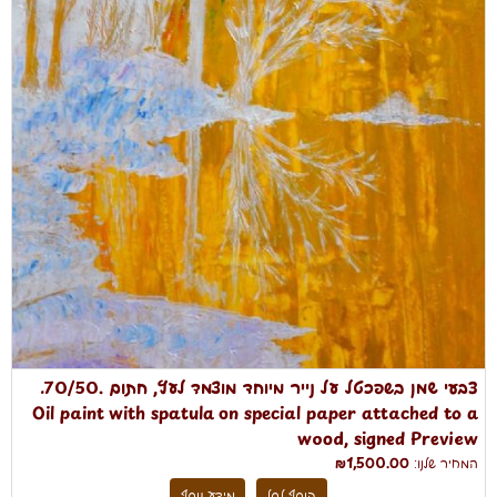
צבעי שמן בשפכטל על נייר מיוחד מוצמד לעץ, חתום .70/50.
Oil paint with spatula on special paper attached to a
wood, signed Preview
המחיר שלנו:
₪1,500.00
הוסף לסל
מידע נוסף