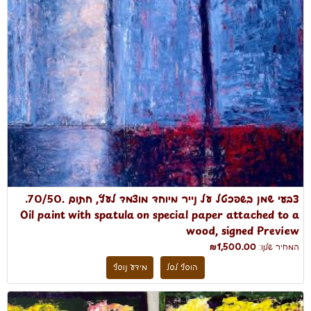
צבעי שמן בשפכטל על נייר מיוחד מוצמד לעץ, חתום .70/50.
Oil paint with spatula on special paper attached to a
wood, signed Preview
המחיר שלנו:
₪1,500.00
הוסף לסל
מידע נוסף