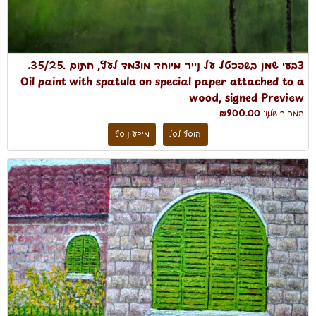
צבעי שמן בשפכטל על נייר מיוחד מוצמד לעץ, חתום .35/25.
Oil paint with spatula on special paper attached to a
wood, signed Preview
המחיר שלנו:
₪900.00
הוסף לסל
מידע נוסף