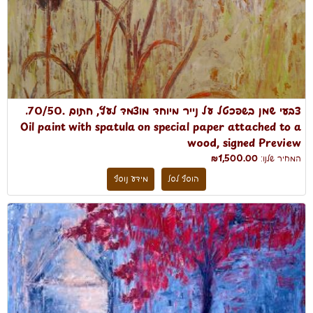
צבעי שמן בשפכטל על נייר מיוחד מוצמד לעץ, חתום .70/50.
Oil paint with spatula on special paper attached to a
wood, signed Preview
המחיר שלנו:
₪1,500.00
הוסף לסל
מידע נוסף