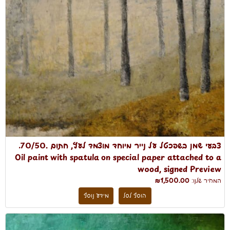
צבעי שמן בשפכטל על נייר מיוחד מוצמד לעץ, חתום .70/50.
Oil paint with spatula on special paper attached to a
wood, signed Preview
המחיר שלנו:
₪1,500.00
הוסף לסל
מידע נוסף