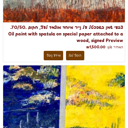
צבעי שמן בשפכטל על נייר מיוחד מוצמד לעץ, חתום .70/50.
Oil paint with spatula on special paper attached to a
wood, signed Preview
המחיר שלנו:
₪1,500.00
הוסף לסל
מידע נוסף