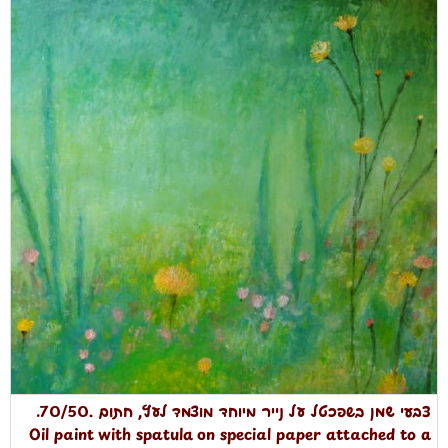
צבעי שמן בשפכטל על נייר מיוחד מוצמד לעץ, חתום .70/50.
Oil paint with spatula on special paper attached to a