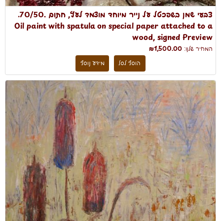
צבעי שמן בשפכטל על נייר מיוחד מוצמד לעץ, חתום .70/50.
Oil paint with spatula on special paper attached to a
wood, signed Preview
המחיר שלנו:
₪1,500.00
הוסף לסל
מידע נוסף