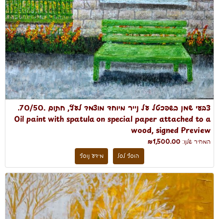
צבעי שמן בשפכטל על נייר מיוחד מוצמד לעץ, חתום .70/50.
Oil paint with spatula on special paper attached to a
wood, signed Preview
המחיר שלנו:
₪1,500.00
הוסף לסל
מידע נוסף