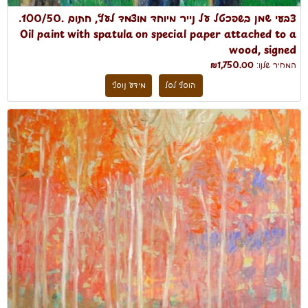
צבעי שמן בשפכטל על נייר מיוחד מוצמד לעץ, חתום .100/50.
Oil paint with spatula on special paper attached to a
wood, signed
המחיר שלנו:
₪1,750.00
הוסף לסל
מידע נוסף