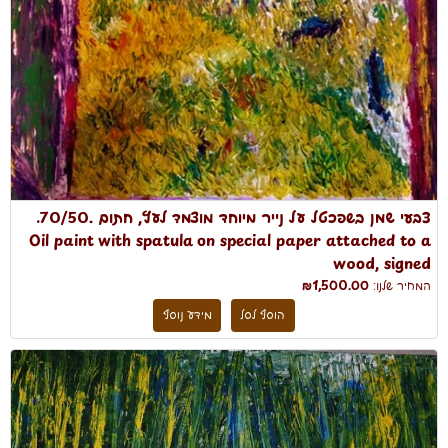
צבעי שמן בשפכטל על נייר מיוחד מוצמד לעץ, חתום .70/50.
Oil paint with spatula on special paper attached to a
wood, signed
המחיר שלנו:
₪1,500.00
הוסף לסל
מידע נוסף