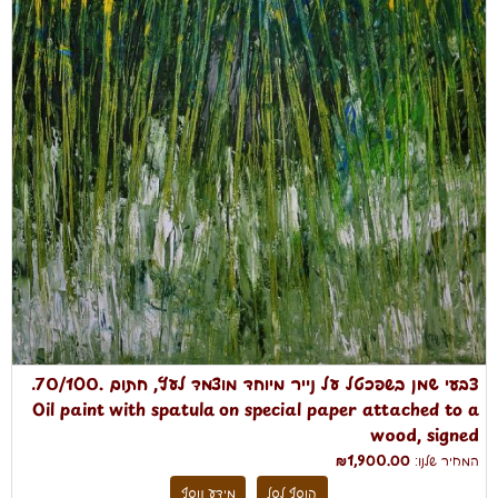
צבעי שמן בשפכטל על נייר מיוחד מוצמד לעץ, חתום .70/100.
Oil paint with spatula on special paper attached to a
wood, signed
המחיר שלנו:
₪1,900.00
הוסף לסל
מידע נוסף