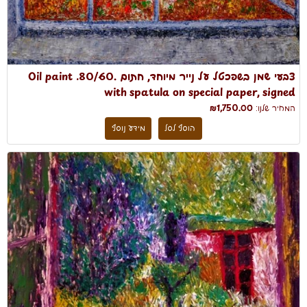
צבעי שמן בשפכטל על נייר מיוחד, חתום .80/60. Oil paint
with spatula on special paper, signed
המחיר שלנו:
₪1,750.00
הוסף לסל
מידע נוסף