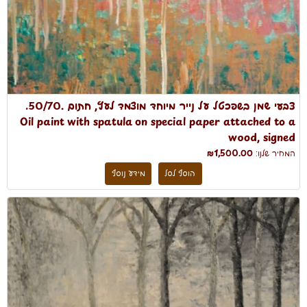
צבעי שמן בשפכטל על נייר מיוחד מוצמד לעץ, חתום .50/70.
Oil paint with spatula on special paper attached to a
wood, signed
המחיר שלנו:
₪1,500.00
הוסף לסל
מידע נוסף