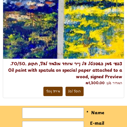
צבעי שמן בשפכטל על נייר מיוחד מוצמד לעץ, חתום .70/50.
Oil paint with spatula on special paper attached to a
wood, signed Preview
המחיר שלנו:
₪1,300.00
הוסף לסל
מידע נוסף