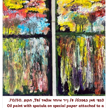
צבעי שמן בשפכטל על נייר מיוחד מוצמד לעץ, חתום .70/50.
Oil paint with spatula on special paper attached to a